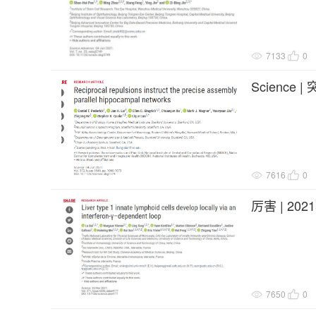
7133
0
Scienc
制
7616
0
厉害 | 20
究成果
7650
0