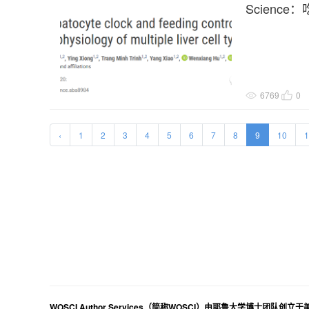
Scien
6769
0
‹
1
2
3
4
5
6
7
8
9
10
1
WOSCI Author Services（简称WOSCI）由耶鲁大