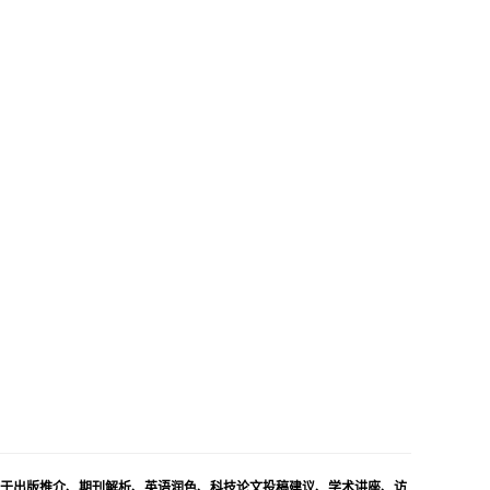
但不局限于出版推介、期刊解析、英语润色、科技论文投稿建议、学术讲座、访