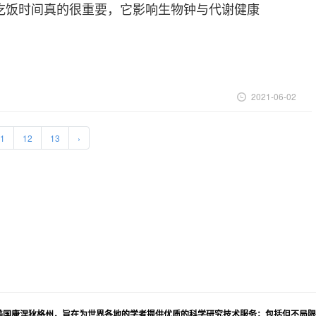
ce：吃饭时间真的很重要，它影响生物钟与代谢健康
2021-06-02
1
12
13
›
学博士团队创立于美国康涅狄格州，旨在为世界各地的学者提供优质的科学研究技术服务；包括