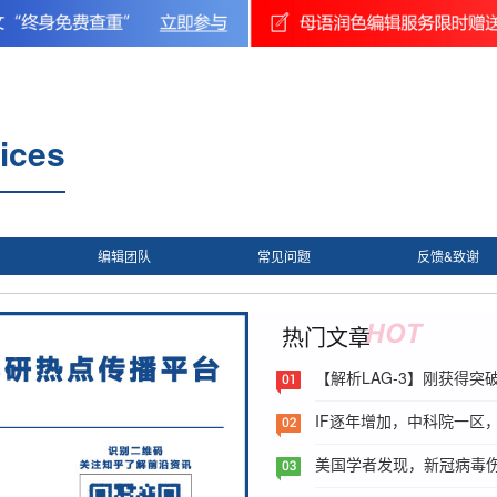
ices
编辑团队
常见问题
反馈&致谢
热门文章
【解析LAG-3】刚获得
IF逐年增加，中科院一区，
美国学者发现，新冠病毒