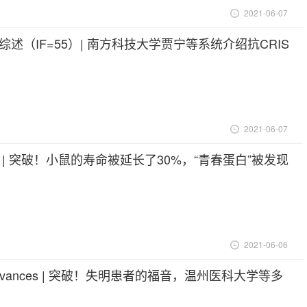
2021-06-07
拳头综述（IF=55）| 南方科技大学贾宁等系统介绍抗CRIS
起作用机制
2021-06-07
子刊 | 突破！小鼠的寿命被延长了30%，“青春蛋白”被发现
2021-06-06
e Advances | 突破！失明患者的福音，温州医科大学等多
金子兵团队在体外能获得足够的角膜内皮细胞